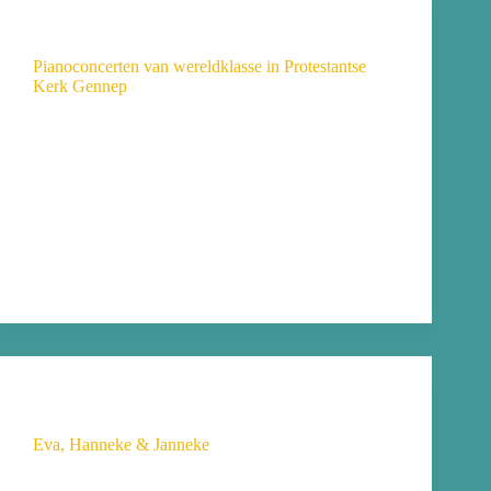
Nieuws
Pianoconcerten van wereldklasse in Protestantse
Kerk Gennep
Op 28, 29 en 30 juli geven drie jonge pianisten een
proeve van hun kunnen in de monumentale
protestantse kerk aan de Markt in Gennep. De drie
concerten zijn onderdeel van de 19de Internationale
Muziekzomer Campus Kleve en Euregio Rijn-Waal
Pianofestival 2026. De concerten in Gennep zijn een
initiatief van de Stichting Johannes Engelen en
Stichting Evenementen Gennep.
Yvonne
25 juni 2026
Nieuws
Eva, Hanneke & Janneke
Eva, Hanneke en Janneke Het is een mooie