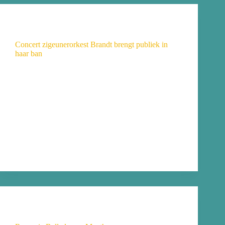
Nieuws
Concert zigeunerorkest Brandt brengt publiek in
haar ban
Muziek is een taal die iedereen verstaat, dat bleek
heel duidelijk tijdens een bijzonder concert op 18
mei in onze kerk door zigeunerorkest Brandt.
Gesproken werd er niet zoveel, was ook niet nodig.
Muziek was hier de verbindende factor. Publiek en
orkest genoten zichtbaar volop van de muziek.
Stilzitten was bijna niet mogelijk bij de soms
opzwepende, dan weer melancholieke klanken van
dit orkest.
Yvonne
4 april 2025
Nieuws