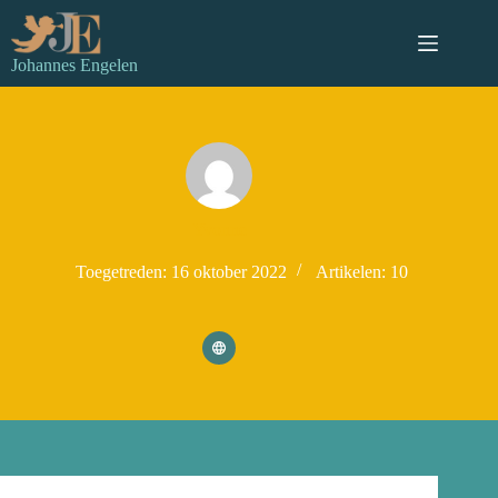
Ga
naar
de
Johannes Engelen
inhoud
Yvonne
Toegetreden: 16 oktober 2022
Artikelen: 10