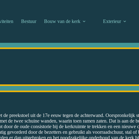
viteiten
Bestuur
Bouw van de kerk
Exterieur
met de preekstoel uit de 17e eeuw tegen de achterwand. Oorspronkelijk 
met de twee schuine wanden, waarin toen ramen zaten. Dat is aan de bu
 door de oude consistorie bij de kerkruimte te trekken en een nieuwe c
ig gevorderd door de bezetters en ge­bruikt als voorraadschuur, stal of
rden er dan uitgebroken en het noodzakelijke onderhoud van de kerk b