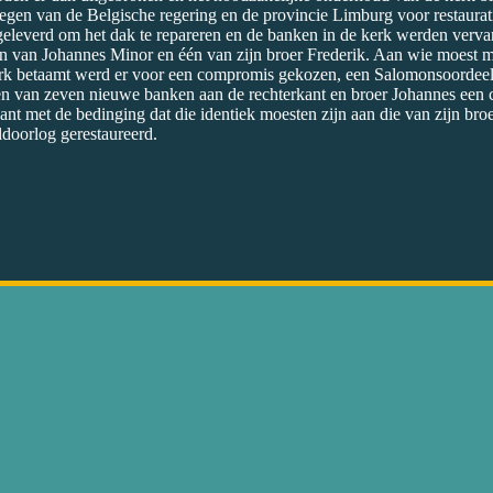
regen van de Belgische regering en de provincie Limburg voor restaura
geleverd om het dak te repareren en de banken in de kerk werden verv
n van Johannes Minor en één van zijn broer Frederik. Aan wie moest m
kerk betaamt werd er voor een compromis gekozen, een Salomonsoordeel
n van zeven nieuwe banken aan de rechterkant en broer Johannes een 
ant met de bedinging dat die identiek moesten zijn aan die van zijn bro
oorlog gerestaureerd.