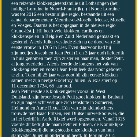
een reizende klokkengietersfamilie uit Lotharingen (het
huidige Lorraine in Noord-Frankrijk). ) [Noot: Lorraine
was tot 2016 een bestuurlijke regio, bestaande uit een
aantal departementen: Meurthe-et-Moselle, Meuse, Moselle
en Vosges. Daarna is het opgegaan in de nieuwe regio
Grand-Est.]. Hij heeft vele klokken, carillons en
klokkenspelen in België en Zuid-Nederland gemaakt en
gestemd. Alexis Julien vestigde zich na de dood van zijn
eerste vrouw in 1705 in Lier. Even daarvoor had hij
zijn neefjes Joseph en Jean Petit (1 en 3 jaar oud) liefderijk
in huis genomen toen zijn zuster en haar man, dokter Petit,
al jong overleden. Alexis leerde de jongens het vak van
klokkengieten en vooral Jean Petit leek daarvoor geboren
te zijn. Toen hij 25 jaar was goot hij zijn eerste klokken
samen met zijn neefje Godefroy Julien. Alexis stierf op
11 december 1734, 65 jaar oud.
Jean Petit reisde als klokkengieter vooral in West-
Duitsland, zijn broer Joseph Petit goot klokken in Brabant
en zijn nageslacht vestigde zich tenslotte in Someren,
Helmond en Aarle Rixtel. Eén van zijn kleindochters
trouwde met Isaac Fritzen, een Duitse uurwerkbouwer, die
in het bedrijf in Aarle Rixtel werd opgenomen. Vanaf 1815
voerde dit bedrijf de naam Petit en Fritsen, de Koninklijke
Klokkengieterij die nog steeds onze klokken van hun
stamvader Julien in onderhoud heeft. In februari 2014